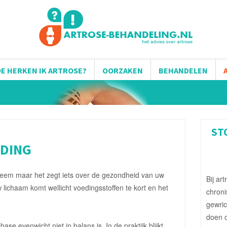
E HERKEN IK ARTROSE?
OORZAKEN
BEHANDELEN
ST
EDING
obleem maar het zegt iets over de gezondheid van uw
Bij ar
 lichaam komt wellicht voedingsstoffen te kort en het
chroni
gewric
doen o
ase evenwicht niet in balans is. In de praktijk blijkt