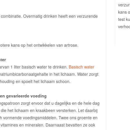
verzur
kans o
e combinatie. Overmatig drinken heeft een verzurende
test k
verhoo
tere kans op het ontwikkelen van artrose.
ter
aarvan 1 liter basisch water te drinken.
Basisch water
natriumbicarbonaatgehalte in het lichaam. Water zorgt
houding en spoelt het lichaam schoon.
 en gevarieerde voeding
gspatroon zorgt ervoor dat u dagelijks en de hele dag
 die het lichaam en kraakbeen versterken. Let daarbij
sch vormende voedingsmiddelen. Twee ons groente en
ge vitamines en mineralen. Daarnaast bevatten ze ook