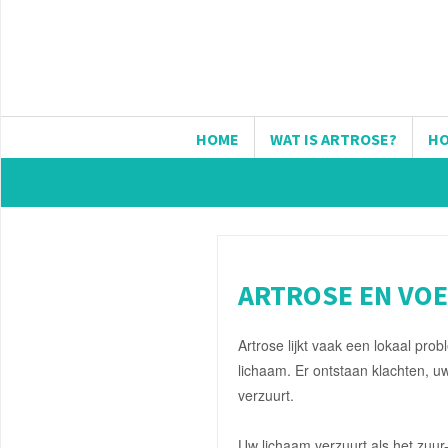
HOME
WAT IS ARTROSE?
HO
ARTROSE EN VO
Artrose lijkt vaak een lokaal pr
lichaam. Er ontstaan klachten, uw
verzuurt.
Uw lichaam verzuurt als het zuur-b