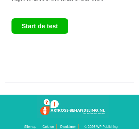
Start de test
Sitemap
Colofon
Disclaimer
© 2026 WP Publishing